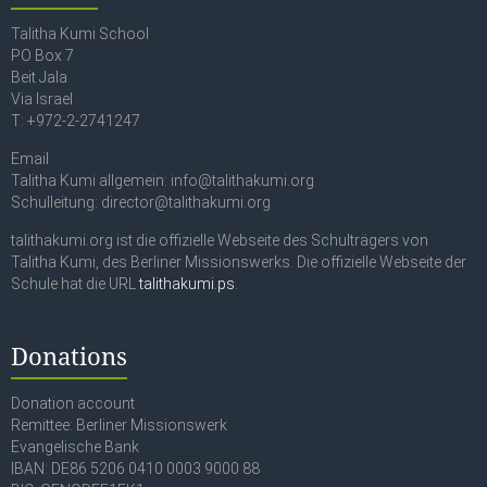
Talitha Kumi School
PO Box 7
Beit Jala
Via Israel
T: +972-2-2741247
Email
Talitha Kumi allgemein: info@talithakumi.org
Schulleitung: director@talithakumi.org
talithakumi.org ist die offizielle Webseite des Schulträgers von
Talitha Kumi, des Berliner Missionswerks. Die offizielle Webseite der
Schule hat die URL
talithakumi.ps
.
Donations
Donation account
Remittee: Berliner Missionswerk
Evangelische Bank
IBAN: DE86 5206 0410 0003 9000 88