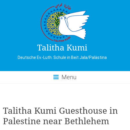
Skip
to
content
Talitha Kumi
Deutsche Ev.-Luth. Schule in Beit Jala/Palästina
Menu
Talitha Kumi Guesthouse in
Palestine near Bethlehem