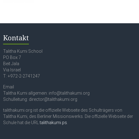
Kontakt
Talitha Kumi School
PO Box 7
Beit Jala
Via Israel
T: +972-2-2741247
Email
Talitha Kumi allgemein: info@talithakumi.org
Schulleitung: director@talithakumi.org
talithakumi.org ist die offizielle Webseite des Schulträgers von
Talitha Kumi, des Berliner Missionswerks. Die offizielle Webseite der
Schule hat die URL
talithakumi.ps
.