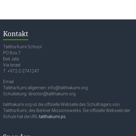
Kontakt
Talitha Kumi School
PO Box 7
Beit Jala
Via Israel
T: +972-2-2741247
Email
Talitha Kumi allgemein: info@talithakumi.org
Schulleitung: director@talithakumi.org
talithakumi.org ist die offizielle Webseite des Schulträgers von
Talitha Kumi, des Berliner Missionswerks. Die offizielle Webseite der
Schule hat die URL
talithakumi.ps
.