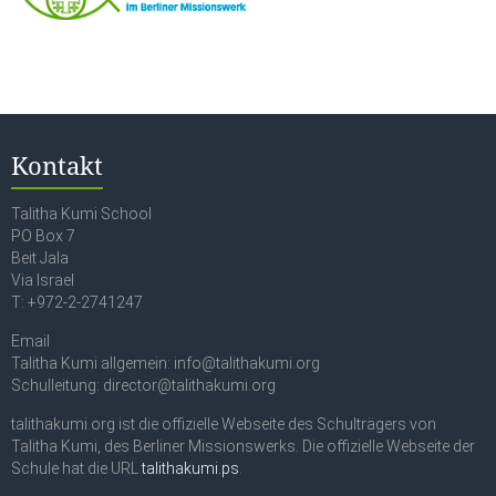
Kontakt
Talitha Kumi School
PO Box 7
Beit Jala
Via Israel
T: +972-2-2741247
Email
Talitha Kumi allgemein: info@talithakumi.org
Schulleitung: director@talithakumi.org
talithakumi.org ist die offizielle Webseite des Schulträgers von
Talitha Kumi, des Berliner Missionswerks. Die offizielle Webseite der
Schule hat die URL
talithakumi.ps
.