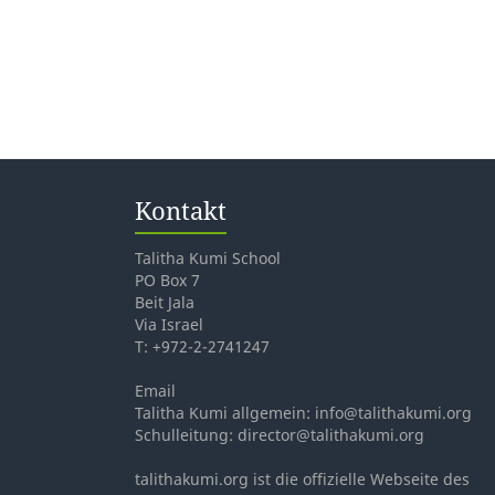
Kontakt
Talitha Kumi School
PO Box 7
Beit Jala
Via Israel
T: +972-2-2741247
Email
Talitha Kumi allgemein: info@talithakumi.org
Schulleitung: director@talithakumi.org
talithakumi.org ist die offizielle Webseite des