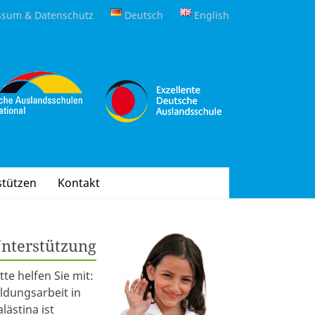
ssum & Datenschutz
Deutsch
English
stützen
Kontakt
nterstützung
itte helfen Sie mit:
ildungsarbeit in
alästina ist