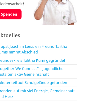
riedensarbeit!
Spenden
ktuelles
ropst Joachim Lenz: ein Freund Talitha
umis nimmt Abschied
reundeskreis Talitha Kumi gegründet
Together We Connect“ – Jugendliche
estalten aktiv Gemeinschaft
aketenteil auf Schulgelände gefunden
pendenlauf mit viel Energie, Gemeinschaft
nd Herz