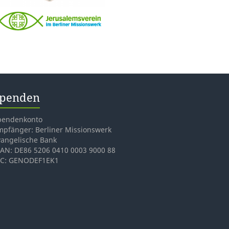
penden
pendenkonto
mpfänger: Berliner Missionswerk
vangelische Bank
BAN: DE86 5206 0410 0003 9000 88
IC: GENODEF1EK1