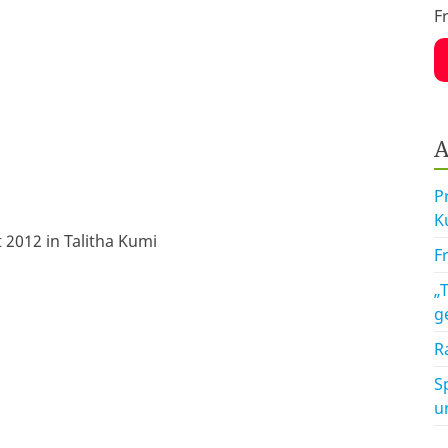
F
A
P
K
2012 in Talitha Kumi
F
„
g
R
S
u