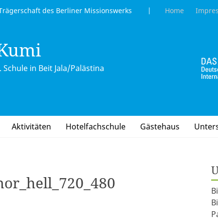
gerschaft des Berliner Missionswerks |
Home
Impre
 Kumi
 Schule in Beit Jala/Palästina
Aktivitäten
Hotelfachschule
Gästehaus
Unter
U
or_hell_720_480
B
B
P