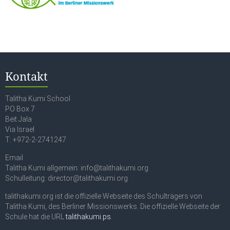
Kontakt
Talitha Kumi School
PO Box 7
Beit Jala
Via Israel
T: +972-2-2741247
Email
Talitha Kumi allgemein: info@talithakumi.org
Schulleitung: director@talithakumi.org
talithakumi.org ist die offizielle Webseite des Schulträgers von
Talitha Kumi, des Berliner Missionswerks. Die offizielle Webseite der
Schule hat die URL
talithakumi.ps
.