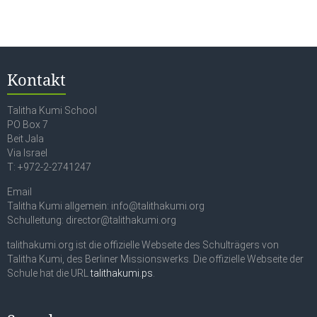
Kontakt
Talitha Kumi School
PO Box 7
Beit Jala
Via Israel
T: +972-2-2741247
Email
Talitha Kumi allgemein: info@talithakumi.org
Schulleitung: director@talithakumi.org
talithakumi.org ist die offizielle Webseite des Schulträgers von
Talitha Kumi, des Berliner Missionswerks. Die offizielle Webseite der
Schule hat die URL
talithakumi.ps
.