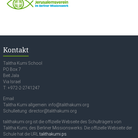
Kontakt
Talitha Kumi School
PO Box 7
Beit Jala
Via Israel
T: +972-2-2741247
Email
Talitha Kumi allgemein: info@talithakumi.org
Schulleitung: director@talithakumi.org
talithakumi.org ist die offizielle Webseite des Schulträgers von
Talitha Kumi, des Berliner Missionswerks. Die offizielle Webseite der
Schule hat die URL
talithakumi.ps
.