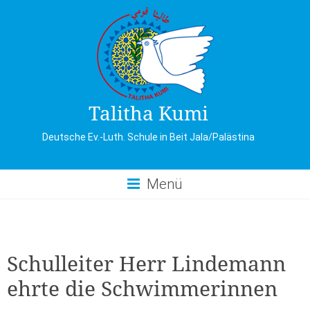
Skip
to
content
Talitha Kumi
Deutsche Ev.-Luth. Schule in Beit Jala/Palästina
Menü
Schulleiter Herr Lindemann
ehrte die Schwimmerinnen