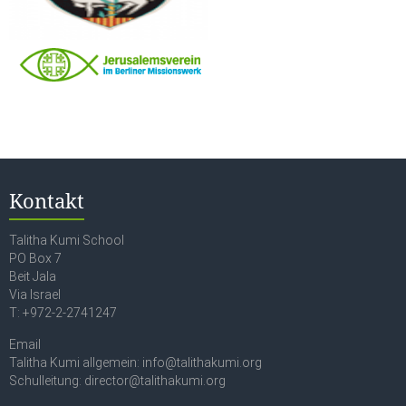
Kontakt
Talitha Kumi School
PO Box 7
Beit Jala
Via Israel
T: +972-2-2741247
Email
Talitha Kumi allgemein: info@talithakumi.org
Schulleitung: director@talithakumi.org