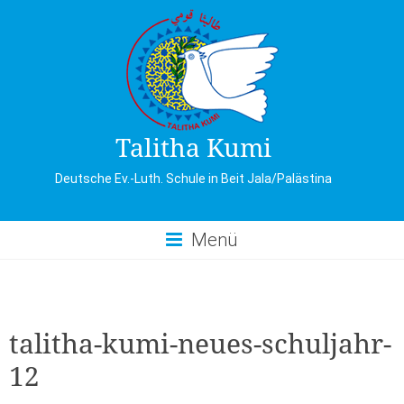
Skip
to
content
Talitha Kumi
Deutsche Ev.-Luth. Schule in Beit Jala/Palästina
Menü
talitha-kumi-neues-schuljahr-
12