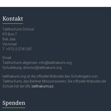
Kontakt
Talitha Kumi School
PO Box 7
Beit Jala
Via Israel
T: +972-2-2741247
Email
Talitha Kumi allgemein: info@talithakumi.org
Schulleitung: director@talithakumi.org
talithakumi.org ist die offizielle Webseite des Schulträgers von
Talitha Kumi, des Berliner Missionswerks. Die offizielle Webseite der
Schule hat die URL
talithakumi.ps
.
Spenden