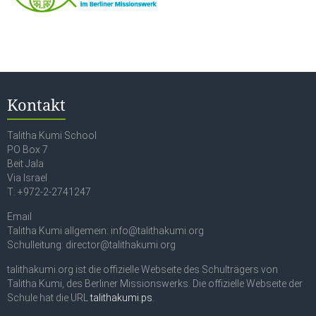
Kontakt
Talitha Kumi School
PO Box 7
Beit Jala
Via Israel
T: +972-2-2741247
Email
Talitha Kumi allgemein: info@talithakumi.org
Schulleitung: director@talithakumi.org
talithakumi.org ist die offizielle Webseite des Schulträgers von
Talitha Kumi, des Berliner Missionswerks. Die offizielle Webseite der
Schule hat die URL
talithakumi.ps
.