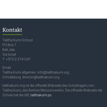
Kontakt
Talitha Kumi School
PO Box 7
Beit Jala
Via Israel
T: +972-2-2741247
Email
Talitha Kumi allgemein: info@talithakumi.org
Schulleitung: director@talithakumi.org
talithakumi.org ist die offizielle Webseite des Schulträgers von
Talitha Kumi, des Berliner Missionswerks. Die offizielle Webseite der
Schule hat die URL
talithakumi.ps
.