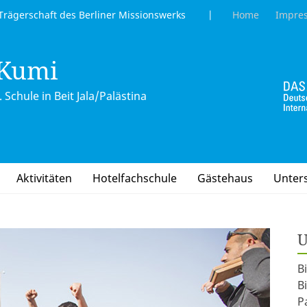
gerschaft des Berliner Missionswerks |
Home
Impre
 Kumi
 Schule in Beit Jala/Palästina
Aktivitäten
Hotelfachschule
Gästehaus
Unter
U
B
B
P