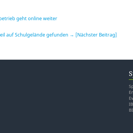
etrieb geht online weiter
eil auf Schulgelände gefunden
→ [Nächster Beitrag]
S
S
E
E
I
B