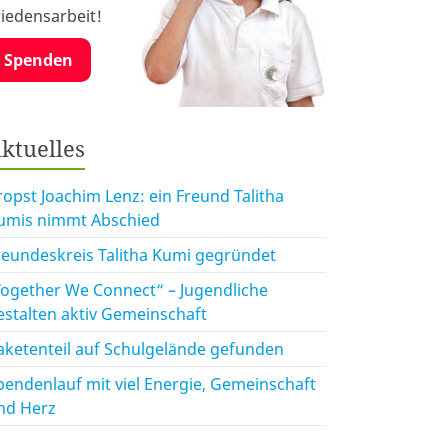
riedensarbeit!
Spenden
ktuelles
ropst Joachim Lenz: ein Freund Talitha
umis nimmt Abschied
reundeskreis Talitha Kumi gegründet
Together We Connect“ – Jugendliche
estalten aktiv Gemeinschaft
aketenteil auf Schulgelände gefunden
pendenlauf mit viel Energie, Gemeinschaft
nd Herz