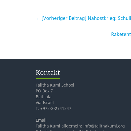
← [Vorheriger Beitrag]
Nahostkrieg: Schulb
Raketent
Kontakt
Talitha Kumi School
PO Box 7
Beit Jala
Via Israel
T: +972-2-2741247
Email
Talitha Kumi allgemein: info@talithakumi.org