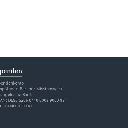
penden
pendenkonto
mpfänger: Berliner Missionswerk
vangelische Bank
BAN: DE86 5206 0410 0003 9000 88
IC: GENODEF1EK1