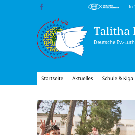
Skip
In Trä
to
content
Talitha
Deutsche Ev.-Luth.
Startseite
Aktuelles
Schule & Kiga