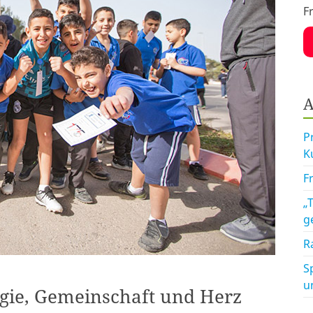
F
A
P
K
F
„
g
R
S
u
rgie, Gemeinschaft und Herz