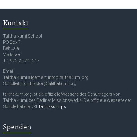
Kontakt
Talitha Kumi School
PO Box 7
Beit Jala
Via Israel
T: +972-2-2741247
Email
Talitha Kumi allgemein: info@talithakumi.org
Schulleitung: director@talithakumi.org
talithakumi.org ist die offizielle Webseite des Schulträgers von
Talitha Kumi, des Berliner Missionswerks. Die offizielle Webseite der
Schule hat die URL
talithakumi.ps
.
Spenden