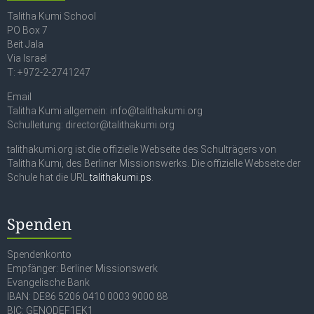
Talitha Kumi School
PO Box 7
Beit Jala
Via Israel
T: +972-2-2741247
Email
Talitha Kumi allgemein: info@talithakumi.org
Schulleitung: director@talithakumi.org
talithakumi.org ist die offizielle Webseite des Schulträgers von
Talitha Kumi, des Berliner Missionswerks. Die offizielle Webseite der
Schule hat die URL
talithakumi.ps
.
Spenden
Spendenkonto
Empfänger: Berliner Missionswerk
Evangelische Bank
IBAN: DE86 5206 0410 0003 9000 88
BIC: GENODEF1EK1