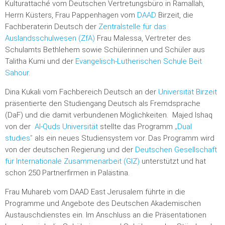
Kulturattaché vom Deutschen Vertretungsbüro in Ramallah,
Herrn Küsters, Frau Pappenhagen vom
DAAD
Birzeit, die
Fachberaterin Deutsch der
Zentralstelle für das
Auslandsschulwesen (ZfA)
Frau Malessa, Vertreter des
Schulamts Bethlehem sowie Schülerinnen und Schüler aus
Talitha Kumi und der
Evangelisch-Lutherischen Schule Beit
Sahour
.
Dina Kukali vom Fachbereich Deutsch an der
Universität Birzeit
präsentierte den Studiengang Deutsch als Fremdsprache
(DaF) und die damit verbundenen Möglichkeiten. Majed Ishaq
von der
Al-Quds Universität
stellte das Programm
„Dual
studies”
als ein neues Studiensystem vor. Das Programm wird
von der deutschen Regierung und der
Deutschen Gesellschaft
für Internationale Zusammenarbeit (GIZ)
unterstützt und hat
schon 250 Partnerfirmen in Palästina.
Frau Muhareb vom DAAD East Jerusalem führte in die
Programme und Angebote des Deutschen Akademischen
Austauschdienstes ein. Im Anschluss an die Präsentationen