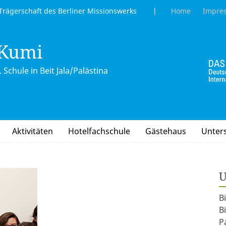
gerschaft des Berliner Missionswerks |
Home
Impre
 Kumi
 Schule in Beit Jala/Palästina
Aktivitäten
Hotelfachschule
Gästehaus
Unter
U
B
B
P