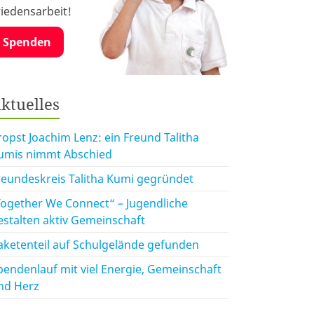
riedensarbeit!
Spenden
ktuelles
ropst Joachim Lenz: ein Freund Talitha
umis nimmt Abschied
reundeskreis Talitha Kumi gegründet
Together We Connect“ – Jugendliche
estalten aktiv Gemeinschaft
aketenteil auf Schulgelände gefunden
pendenlauf mit viel Energie, Gemeinschaft
nd Herz