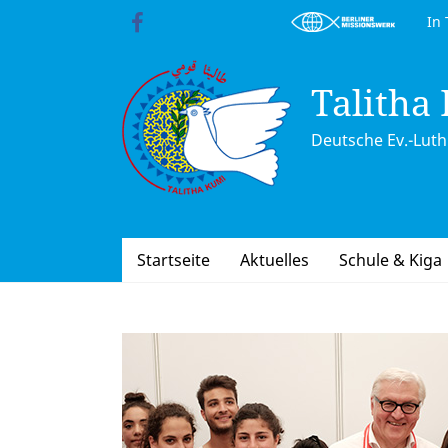
Skip
In Trä
to
content
Talitha
Deutsche Ev.-Luth.
Startseite
Aktuelles
Schule & Kiga