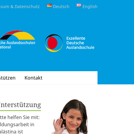
ssum & Datenschutz
Deutsch
English
stützen
Kontakt
nterstützung
itte helfen Sie mit:
ildungsarbeit in
alästina ist