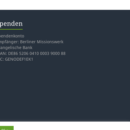
penden
pendenkonto
mpfänger: Berliner Missionswerk
vangelische Bank
BAN: DE86 5206 0410 0003 9000 88
IC: GENODEF1EK1