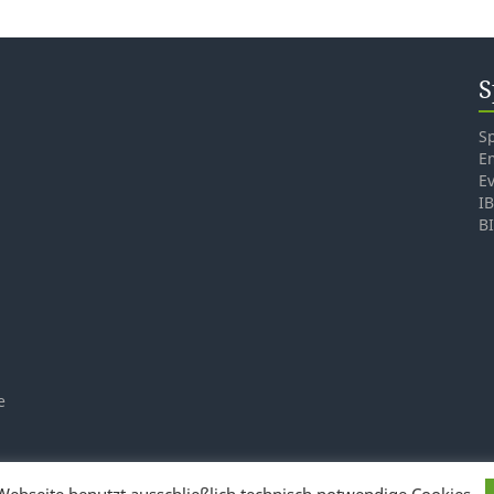
S
S
E
E
I
B
e