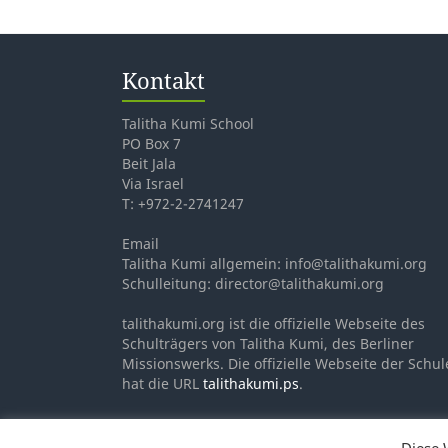
Kontakt
Talitha Kumi School
PO Box 7
Beit Jala
Via Israel
T: +972-2-2741247
Email
Talitha Kumi allgemein: info@talithakumi.org
Schulleitung: director@talithakumi.org
talithakumi.org ist die offizielle Webseite des
Schulträgers von Talitha Kumi, des Berliner
Missionswerks. Die offizielle Webseite der Schul
hat die URL
talithakumi.ps
.