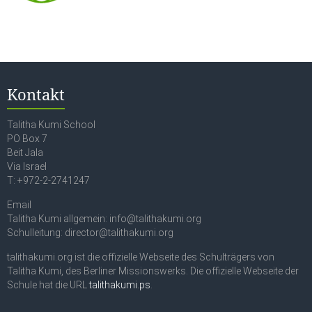
Kontakt
Talitha Kumi School
PO Box 7
Beit Jala
Via Israel
T: +972-2-2741247
Email
Talitha Kumi allgemein: info@talithakumi.org
Schulleitung: director@talithakumi.org
talithakumi.org ist die offizielle Webseite des Schulträgers von
Talitha Kumi, des Berliner Missionswerks. Die offizielle Webseite der
Schule hat die URL
talithakumi.ps
.