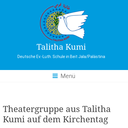
Skip
to
content
Talitha Kumi
Deutsche Ev.-Luth. Schule in Beit Jala/Palästina
Menü
Theatergruppe aus Talitha
Kumi auf dem Kirchentag