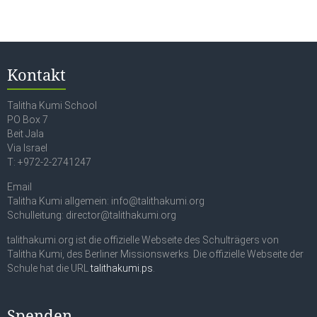
Kontakt
Talitha Kumi School
PO Box 7
Beit Jala
Via Israel
T: +972-2-2741247
Email
Talitha Kumi allgemein: info@talithakumi.org
Schulleitung: director@talithakumi.org
talithakumi.org ist die offizielle Webseite des Schulträgers von
Talitha Kumi, des Berliner Missionswerks. Die offizielle Webseite der
Schule hat die URL
talithakumi.ps
.
Spenden