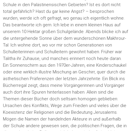
Schule in den Palästinensischen Gebieten? Ist es dort nicht
total gefährlich? Hast du gar keine Angst? – besprochen
wurden, werde ich oft gefragt, wo genau ich eigentlich wohne.
Das beantworte ich gern. Ich lebe in einem kleinen Haus auf
unserem 10 Hektar großen Schulgelände. Abends blicke ich auf
die untergehende Sonne über dem wunderschönen Makhrour-
Tal. Ich wohne dort, wo vor mir schon Generationen von
Schulleiterinnen und Schulleitern gewohnt haben. Früher war
Talitha ihr Zuhause, und manches erinnert noch heute daran.
Ein Sonnenschirm aus den 1970er-Jahren, eine Kinderschaukel
oder eine wirklich illustre Mischung an Geschirr, quer durch die
ästhetischen Präferenzen der letzten Jahrzehnte. Ein Blick ins
Bücherregal zeigt, dass meine Vorgängerinnen und Vorgänger
auch dort ihre Spuren hinterlassen haben. Allein sind die
Themen dieser Bücher doch seltsam homogen geblieben:
Ursachen des Konflikts, Wege zum Frieden und vieles über die
Koexistenz der Religionen und die Bedeutung Jerusalems.
Mögen die Namen der handelnden Akteure in und außerhalb
der Schule andere gewesen sein, die politischen Fragen, die in