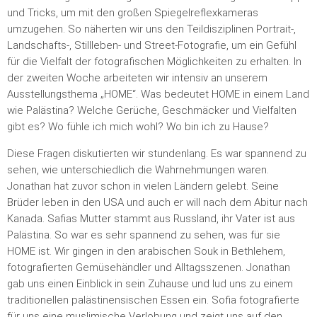
und Tricks, um mit den großen Spiegelreflexkameras
umzugehen. So näherten wir uns den Teildisziplinen Portrait-,
Landschafts-, Stillleben- und Street-Fotografie, um ein Gefühl
für die Vielfalt der fotografischen Möglichkeiten zu erhalten. In
der zweiten Woche arbeiteten wir intensiv an unserem
Ausstellungsthema „HOME“. Was bedeutet HOME in einem Land
wie Palästina? Welche Gerüche, Geschmäcker und Vielfalten
gibt es? Wo fühle ich mich wohl? Wo bin ich zu Hause?
Diese Fragen diskutierten wir stundenlang. Es war spannend zu
sehen, wie unterschiedlich die Wahrnehmungen waren.
Jonathan hat zuvor schon in vielen Ländern gelebt. Seine
Brüder leben in den USA und auch er will nach dem Abitur nach
Kanada. Safias Mutter stammt aus Russland, ihr Vater ist aus
Palästina. So war es sehr spannend zu sehen, was für sie
HOME ist. Wir gingen in den arabischen Souk in Bethlehem,
fotografierten Gemüsehändler und Alltagsszenen. Jonathan
gab uns einen Einblick in sein Zuhause und lud uns zu einem
traditionellen palästinensischen Essen ein. Sofia fotografierte
für uns eine muslimische Verlobung und zeigt uns auf den