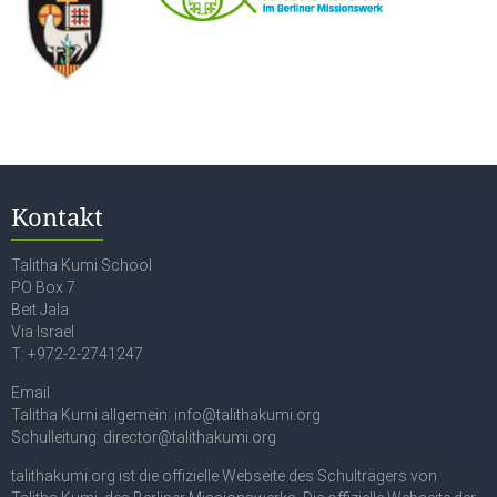
Kontakt
Talitha Kumi School
PO Box 7
Beit Jala
Via Israel
T: +972-2-2741247
Email
Talitha Kumi allgemein: info@talithakumi.org
Schulleitung: director@talithakumi.org
talithakumi.org ist die offizielle Webseite des Schulträgers von