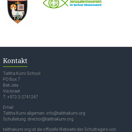
Kontakt
Talitha Kumi School
PO Box 7
Beit Jala
Via Israel
T: +972-2-2741247
Email
Talitha Kumi allgemein: info@talithakumi.org
Schulleitung: director@talithakumi.org
talithakumi.org ist die offizielle Webseite des Schulträgers von