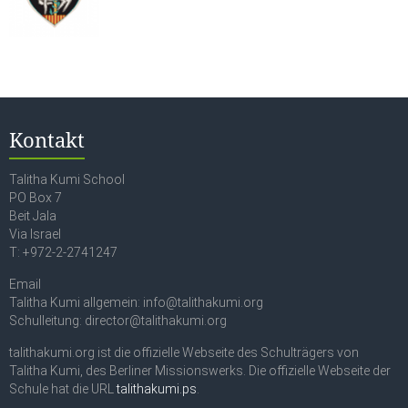
Kontakt
Talitha Kumi School
PO Box 7
Beit Jala
Via Israel
T: +972-2-2741247
Email
Talitha Kumi allgemein: info@talithakumi.org
Schulleitung: director@talithakumi.org
talithakumi.org ist die offizielle Webseite des Schulträgers von
Talitha Kumi, des Berliner Missionswerks. Die offizielle Webseite der
Schule hat die URL
talithakumi.ps
.