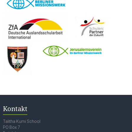
Kontakt
Talitha Kumi School
PO Box 7