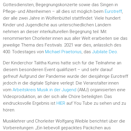
Gottesdiensten, Begegnungskonzerte sowie das Singen in
Pflege- und Altenheimen – all dies ist möglich beim
Eurotreff
,
der alle zwei Jahre in Wolfenbüttel stattfindet. Viele hundert
Kinder und Jugendliche aus unterschiedlichen Ländern
nehmen an dieser interkulturellen Begegnung teil. Mit
renommierten Chorleiter:innen aus aller Welt erarbeiten sie das
jeweilige Thema des Festivals. 2021 war dies, anlässlich des
400. Todestages von
Michael Praetorius
, das
Jubilate Deo
.
Der Kinderchor Talitha Kumis hatte sich für die Teilnahme an
diesem besonderen Event qualifiziert – und sehr darauf
gefreut! Aufgrund der Pandemie wurde der diesjährige Eurotreff
jedoch in die digitale Sphäre verlegt: Die Veranstalter:innen
vom
Arbeitskreis Musik in der Jugend
(AMJ) organisierten eine
Videoproduktion, an der sich alle Chöre beteiligten. Das
eindrucksvolle Ergebnis ist
HIER
auf You Tube zu sehen und zu
hören.
Musiklehrer und Chorleiter Wolfgang Weible berichtet über die
Vorbereitungen: „Ein liebevoll gepacktes Päckchen aus