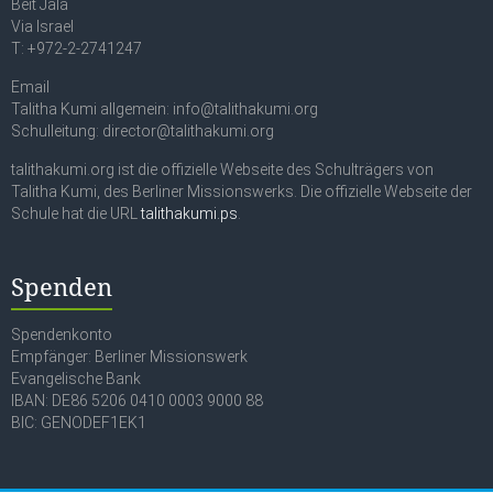
Beit Jala
Via Israel
T: +972-2-2741247
Email
Talitha Kumi allgemein: info@talithakumi.org
Schulleitung: director@talithakumi.org
talithakumi.org ist die offizielle Webseite des Schulträgers von
Talitha Kumi, des Berliner Missionswerks. Die offizielle Webseite der
Schule hat die URL
talithakumi.ps
.
Spenden
Spendenkonto
Empfänger: Berliner Missionswerk
Evangelische Bank
IBAN: DE86 5206 0410 0003 9000 88
BIC: GENODEF1EK1