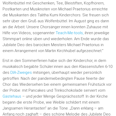
Wolfenbüttel mit Geschenken, Tee, Bleistiften, Kopfhörern,
Postkarten und Musiknoten von Michael Praetorius erreichte
die Musikanten des Talitha Kumi Kinderchors. Sie freuen sich
sehr über den Gruß aus Wolfenbüttel. Im August ging es dann
an die Arbeit. Unsere Chorsänger:innen konnten Zuhause mit
Hilfe von Videos, sogenannter
Teach-Me-tools,
ihren jeweilige
Stimmpart online üben und wiederholen. Am Ende wurde das
Jubilate Deo des barocken Meisters Michael Praetorius in
einem Arrangement von Martin Kirchhübel aufgezeichnet.“
Erst in den Sommerferien habe sich der Kinderchor, in dem
musikalisch begabte Schüler:innen aus den Klassenstufen 6-10
des
DIA-Zweiges
mitsingen, überhaupt wieder persönlich
getroffen. Nach der pandemiebedingten Pause feierte der
Chor das Wiedersehen bei einem gemeinsamen Frühstück vor
der Probe: mit Pancakes und Trinkschokolade serviert vom
Gästehaus
– und jeder Menge Gesprächsstoff. In der Kirche
begann die erste Probe, wie Weible schildert mit einem
„langsamen Herantasten“ an die Töne. „Dann erklang – am
Anfang noch zaghaft – dies schöne Melodie des Jubilate Deo.