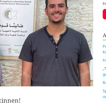
F
A
P
K
F
„
g
R
S
u
:innen!