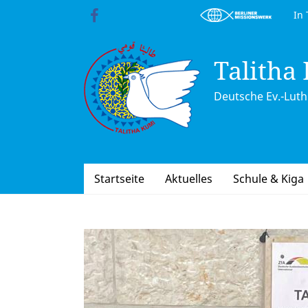
Skip
In Trä
to
content
Talitha
Deutsche Ev.-Luth.
Startseite
Aktuelles
Schule & Kiga