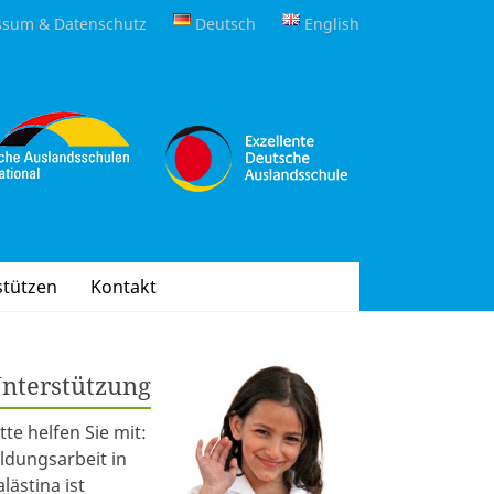
ssum & Datenschutz
Deutsch
English
stützen
Kontakt
nterstützung
itte helfen Sie mit:
ildungsarbeit in
alästina ist