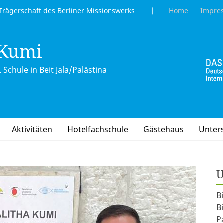
gerschaft des Berliner Missionswerks |
Home
Impre
 Kumi
 Schule in Beit Jala/Palästina
Aktivitäten
Hotelfachschule
Gästehaus
Unter
U
B
B
P