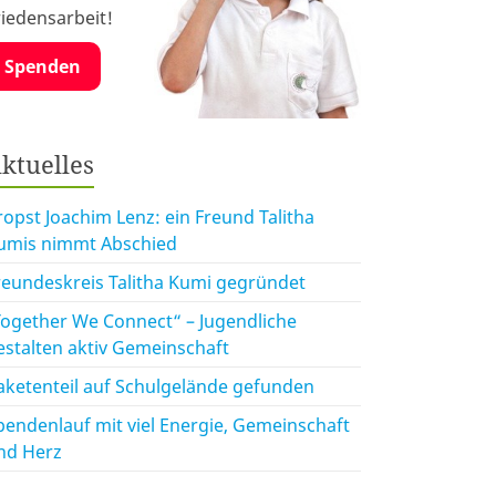
riedensarbeit!
Spenden
ktuelles
ropst Joachim Lenz: ein Freund Talitha
umis nimmt Abschied
reundeskreis Talitha Kumi gegründet
Together We Connect“ – Jugendliche
estalten aktiv Gemeinschaft
aketenteil auf Schulgelände gefunden
pendenlauf mit viel Energie, Gemeinschaft
nd Herz