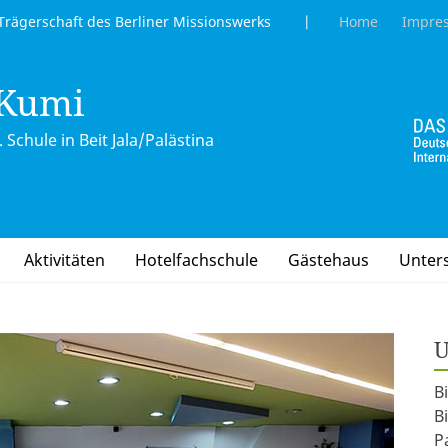
gerschaft des Berliner Missionswerks |
Home
Impre
 Kumi
 Schule in Beit Jala/Palästina
Aktivitäten
Hotelfachschule
Gästehaus
Unter
U
B
B
P