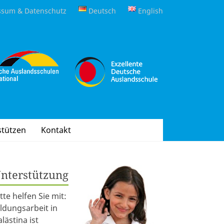
ssum & Datenschutz
Deutsch
English
stützen
Kontakt
nterstützung
itte helfen Sie mit:
ildungsarbeit in
alästina ist