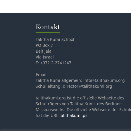
Kontakt
Talitha Kumi School
PO Box 7
Beit Jala
Via Israel
T: +972-2-2741247
Email
Talitha Kumi allgemein: info@talithakumi.org
Schulleitung: director@talithakumi.org
talithakumi.org ist die offizielle Webseite des
Schulträgers von Talitha Kumi, des Berliner
Missionswerks. Die offizielle Webseite der Schul
hat die URL
talithakumi.ps
.