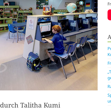
F
A
P
K
F
„
g
R
S
u
 durch Talitha Kumi