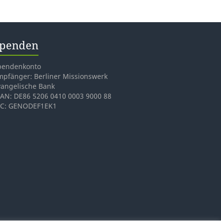
penden
pendenkonto
mpfänger: Berliner Missionswerk
vangelische Bank
BAN: DE86 5206 0410 0003 9000 88
IC: GENODEF1EK1