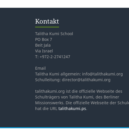
Kontakt
Talitha Kumi School
PO Box 7
Beit Jala
Via Israel
T: +972-2-2741247
Email
Talitha Kumi allgemein: info@talithakumi.org
Schulleitung: director@talithakumi.org
talithakumi.org ist die offizielle Webseite des
Schulträgers von Talitha Kumi, des Berliner
Missionswerks. Die offizielle Webseite der Schul
hat die URL
talithakumi.ps
.