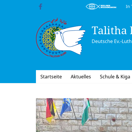
Skip
In Trä
to
content
Talitha
Deutsche Ev.-Luth.
Startseite
Aktuelles
Schule & Kiga