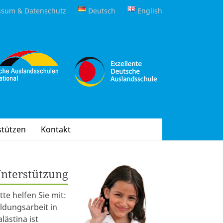
ssum & Datenschutz
Deutsch
English
stützen
Kontakt
nterstützung
itte helfen Sie mit:
ildungsarbeit in
alästina ist