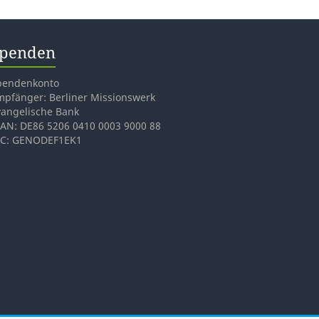
penden
pendenkonto
mpfänger: Berliner Missionswerk
vangelische Bank
BAN: DE86 5206 0410 0003 9000 88
IC: GENODEF1EK1