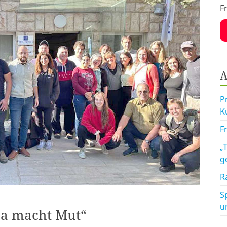
F
A
P
K
F
„
g
R
S
u
ha macht Mut“