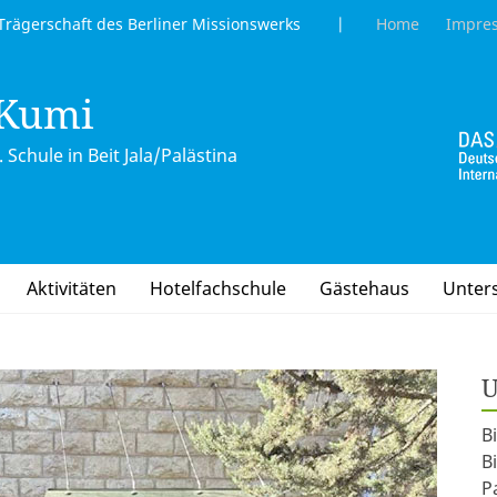
gerschaft des Berliner Missionswerks |
Home
Impre
 Kumi
 Schule in Beit Jala/Palästina
Aktivitäten
Hotelfachschule
Gästehaus
Unter
U
B
B
P