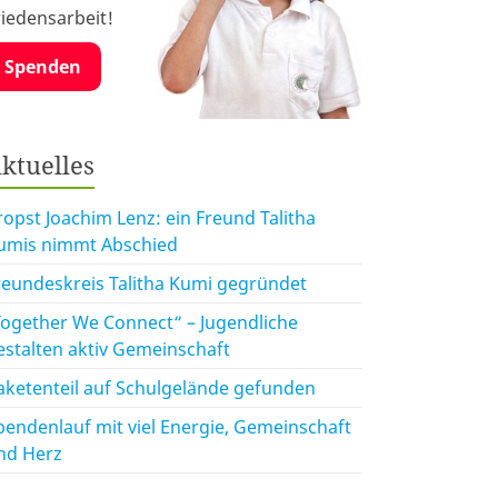
riedensarbeit!
Spenden
ktuelles
ropst Joachim Lenz: ein Freund Talitha
umis nimmt Abschied
reundeskreis Talitha Kumi gegründet
Together We Connect“ – Jugendliche
estalten aktiv Gemeinschaft
aketenteil auf Schulgelände gefunden
pendenlauf mit viel Energie, Gemeinschaft
nd Herz