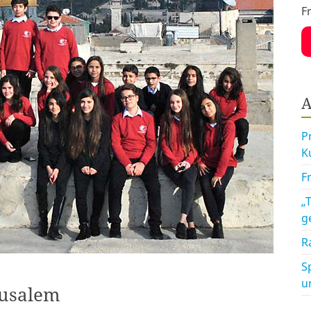
F
A
P
K
F
„
g
R
S
u
rusalem