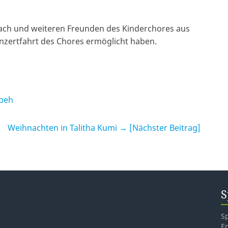
bach und weiteren Freunden des Kinderchores aus
nzertfahrt des Chores ermöglicht haben.
ybeh
Weihnachten in Talitha Kumi
→ [Nächster Beitrag]
S
S
E