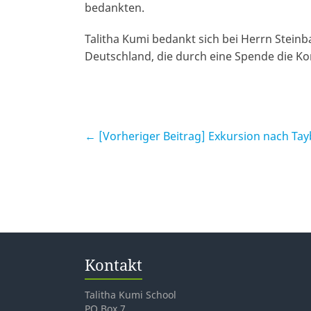
bedankten.
Talitha Kumi bedankt sich bei Herrn Stein
Deutschland, die durch eine Spende die Ko
← [Vorheriger Beitrag]
Exkursion nach Ta
Kontakt
Talitha Kumi School
PO Box 7