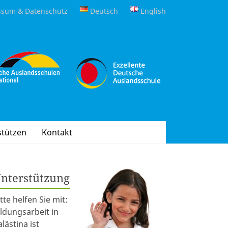
ssum & Datenschutz
Deutsch
English
stützen
Kontakt
nterstützung
itte helfen Sie mit:
ildungsarbeit in
alästina ist