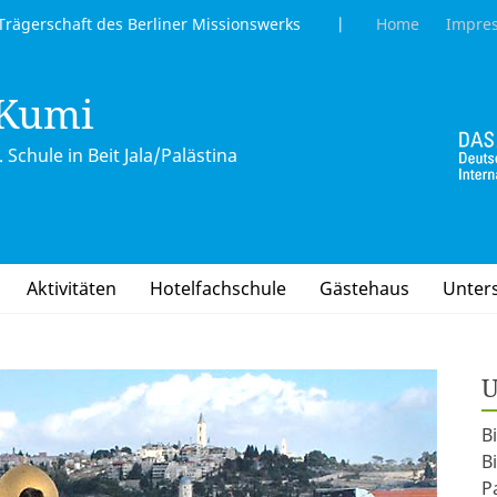
gerschaft des Berliner Missionswerks |
Home
Impre
 Kumi
 Schule in Beit Jala/Palästina
Aktivitäten
Hotelfachschule
Gästehaus
Unter
U
B
B
P