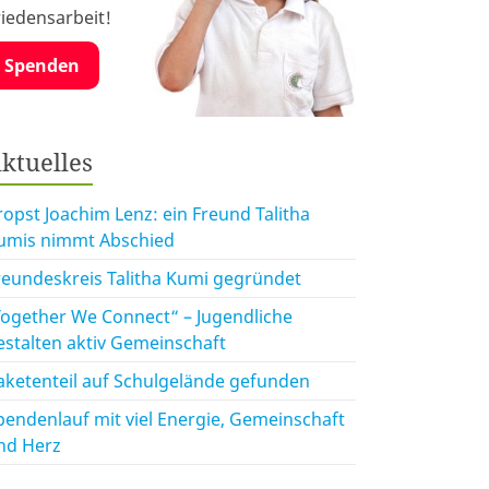
riedensarbeit!
Spenden
ktuelles
ropst Joachim Lenz: ein Freund Talitha
umis nimmt Abschied
reundeskreis Talitha Kumi gegründet
Together We Connect“ – Jugendliche
estalten aktiv Gemeinschaft
aketenteil auf Schulgelände gefunden
pendenlauf mit viel Energie, Gemeinschaft
nd Herz