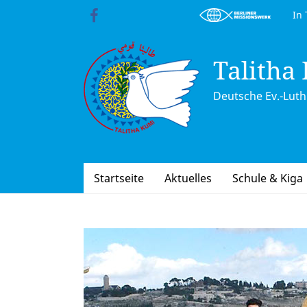
Skip
In Trä
to
content
Talitha
Deutsche Ev.-Luth.
Startseite
Aktuelles
Schule & Kiga