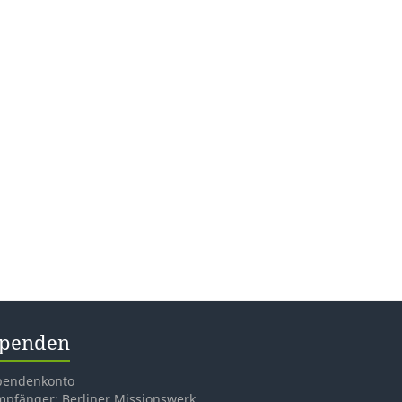
penden
pendenkonto
mpfänger: Berliner Missionswerk