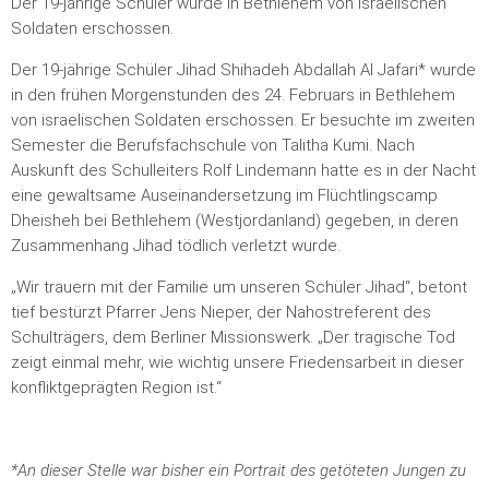
Der 19-jährige Schüler wurde in Bethlehem von israelischen
Soldaten erschossen.
Der 19-jährige Schüler Jihad Shihadeh Abdallah Al Jafari* wurde
in den frühen Morgenstunden des 24. Februars in Bethlehem
von israelischen Soldaten erschossen. Er besuchte im zweiten
Semester die Berufsfachschule von Talitha Kumi. Nach
Auskunft des Schulleiters Rolf Lindemann hatte es in der Nacht
eine gewaltsame Auseinandersetzung im Flüchtlingscamp
Dheisheh bei Bethlehem (Westjordanland) gegeben, in deren
Zusammenhang Jihad tödlich verletzt wurde.
„Wir trauern mit der Familie um unseren Schüler Jihad“, betont
tief bestürzt Pfarrer Jens Nieper, der Nahostreferent des
Schulträgers, dem Berliner Missionswerk. „Der tragische Tod
zeigt einmal mehr, wie wichtig unsere Friedensarbeit in dieser
konfliktgeprägten Region ist.“
*An dieser Stelle war bisher ein Portrait des getöteten Jungen zu