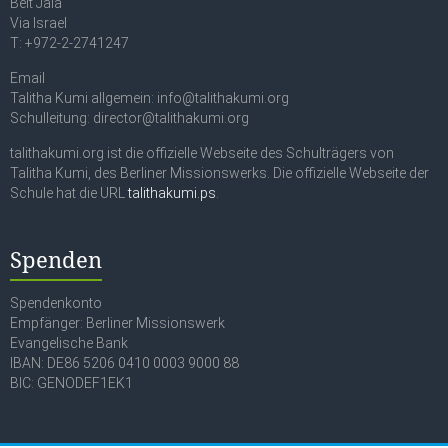
Beit Jala
Via Israel
T: +972-2-2741247
Email
Talitha Kumi allgemein: info@talithakumi.org
Schulleitung: director@talithakumi.org
talithakumi.org ist die offizielle Webseite des Schulträgers von
Talitha Kumi, des Berliner Missionswerks. Die offizielle Webseite der
Schule hat die URL
talithakumi.ps
.
Spenden
Spendenkonto
Empfänger: Berliner Missionswerk
Evangelische Bank
IBAN: DE86 5206 0410 0003 9000 88
BIC: GENODEF1EK1