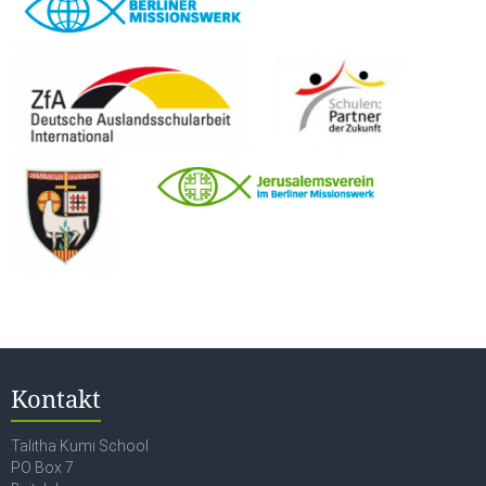
Kontakt
Talitha Kumi School
PO Box 7