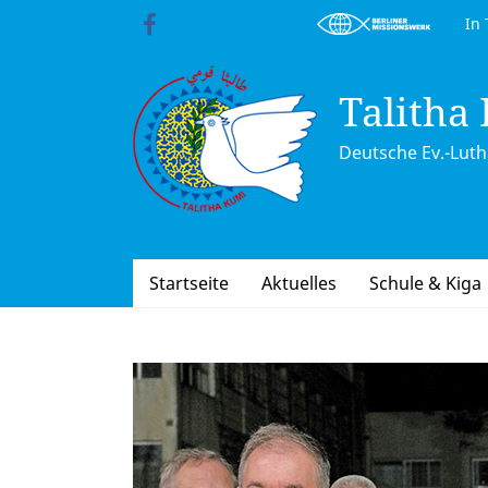
Skip
In Trä
to
content
Talitha
Deutsche Ev.-Luth.
Startseite
Aktuelles
Schule & Kiga