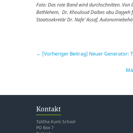
Foto: Das rote Band wird durchschnitten. Von 
Bethlehem, Dr. Khouloud Daibes abu Dayyeh f
Staatssekretär Dr. Nafe‘ Assaf, Autonomiebehö
← [Vorheriger Beitrag]
Neuer Generator: Ta
Mä
Kontakt
Talitha Kumi School
PO Box 7