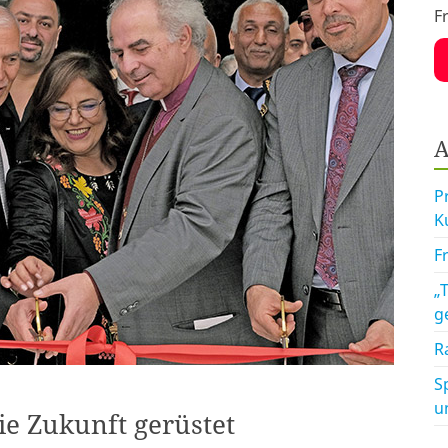
F
A
P
K
F
„
g
R
S
u
ie Zukunft gerüstet