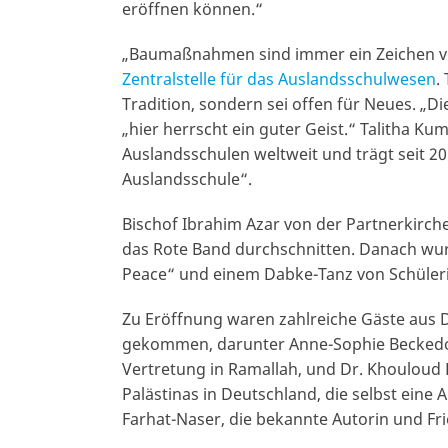
eröffnen können.“
„Baumaßnahmen sind immer ein Zeichen vo
Zentralstelle für das Auslandsschulwesen
.
Tradition, sondern sei offen für Neues. „D
„hier herrscht ein guter Geist.“ Talitha Ku
Auslandsschulen weltweit und trägt seit 2
Auslandsschule“.
Bischof Ibrahim Azar von der Partnerkirc
das Rote Band durchschnitten. Danach wurd
Peace“ und einem Dabke-Tanz von Schüleri
Zu Eröffnung waren zahlreiche Gäste aus D
gekommen, darunter Anne-Sophie Beckedorf
Vertretung in Ramallah, und Dr. Khouloud 
Palästinas in Deutschland, die selbst eine 
Farhat-Naser, die bekannte Autorin und Frie