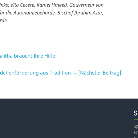
links: Vito Cecere, Kamel Hmeed, Gouverneur von
ür die Autonomiebehörde, Bischof Ibrahim Azar,
rde.
litha braucht Ihre Hilfe
dchenförderung aus Tradition
→ [Nächster Beitrag]
S
S
E