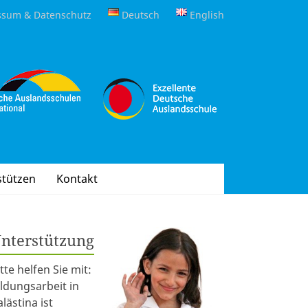
ssum & Datenschutz
Deutsch
English
stützen
Kontakt
nterstützung
itte helfen Sie mit:
ildungsarbeit in
alästina ist