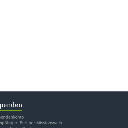
penden
pendenkonto
mpfänger: Berliner Missionswerk