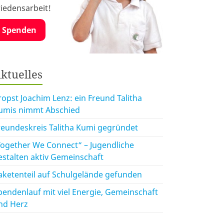
riedensarbeit!
Spenden
ktuelles
ropst Joachim Lenz: ein Freund Talitha
umis nimmt Abschied
reundeskreis Talitha Kumi gegründet
Together We Connect“ – Jugendliche
estalten aktiv Gemeinschaft
aketenteil auf Schulgelände gefunden
pendenlauf mit viel Energie, Gemeinschaft
nd Herz