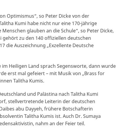
n Optimismus“, so Peter Dicke von der
 Talitha Kumi habe nicht nur eine 170-jährige
ie Menschen glauben an die Schule“, so Peter Dicke,
mi gehört zu den 140 offiziellen deutschen
017 die Auszeichnung „Exzellente Deutsche
he im Heiligen Land sprach Segensworte, dann wurde
e erst mal gefeiert – mit Musik von „Brass for
nnen Talitha Kumis.
eutschland und Palästina nach Talitha Kumi
, stellvertretende Leiterin der deutschen
Daibes abu Dayyeh, frühere Botschafterin
Absolventin Talitha Kumis ist. Auch Dr. Sumaya
densaktivistin, nahm an der Feier teil.