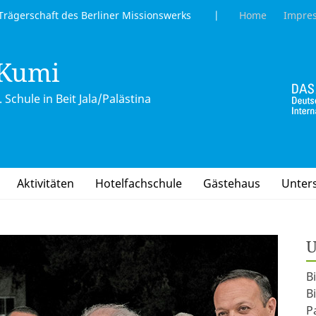
gerschaft des Berliner Missionswerks |
Home
Impre
 Kumi
 Schule in Beit Jala/Palästina
Aktivitäten
Hotelfachschule
Gästehaus
Unter
U
B
B
P