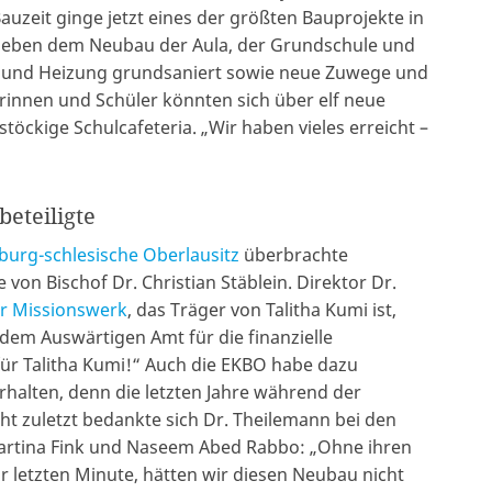
 Bauzeit ginge jetzt eines der größten Bauprojekte in
 Neben dem Neubau der Aula, der Grundschule und
ik und Heizung grundsaniert sowie neue Zuwege und
innen und Schüler könnten sich über elf neue
öckige Schulcafeteria. „Wir haben vieles erreicht –
beteiligte
burg-schlesische Oberlausitz
überbrachte
von Bischof Dr. Christian Stäblein. Direktor Dr.
er Missionswerk
, das Träger von Talitha Kumi ist,
r dem Auswärtigen Amt für die finanzielle
 für Talitha Kumi!“ Auch die EKBO habe dazu
rhalten, denn die letzten Jahre während der
ht zuletzt bedankte sich Dr. Theilemann bei den
Martina Fink und Naseem Abed Rabbo: „Ohne ihren
r letzten Minute, hätten wir diesen Neubau nicht