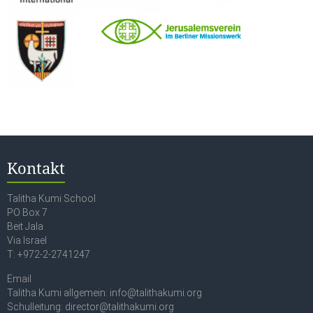
Kontakt
Talitha Kumi School
PO Box 7
Beit Jala
Via Israel
T: +972-2-2741247
Email
Talitha Kumi allgemein: info@talithakumi.org
Schulleitung: director@talithakumi.org